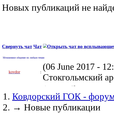
Новых публикаций не найд
Свернуть чат
Чат
Мгновенное общение по любым темам
(06 June 2017 - 1
kovdor
:
Стокгольмский арб
(05 April 2017 - 0
Ковдорский ГОК - фору
kovdor
:
пустили Самойлову
→
Новые публикации
(04 March 2017 - 