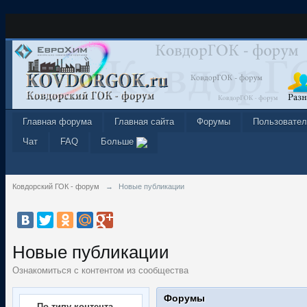
Главная форума
Главная сайта
Форумы
Пользовател
Чат
FAQ
Больше
Ковдорский ГОК - форум
→
Новые публикации
Новые публикации
Ознакомиться с контентом из сообщества
Форумы
По типу контента