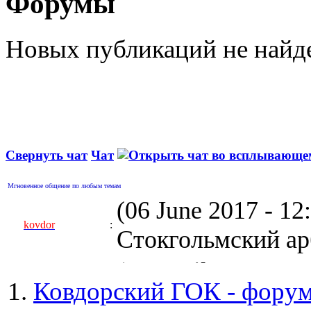
Форумы
Новых публикаций не найд
Свернуть чат
Чат
Мгновенное общение по любым темам
(06 June 2017 - 1
kovdor
:
Стокгольмский арб
(05 April 2017 - 0
Ковдорский ГОК - фору
kovdor
:
пустили Самойлову