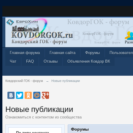
Главная форума
Главная сайта
Форумы
Пользовател
Чат
FAQ
Отзывы
Объявления Ковдор ВК
Ковдорский ГОК - форум
→
Новые публикации
Новые публикации
Ознакомиться с контентом из сообщества
Форумы
По типу контента