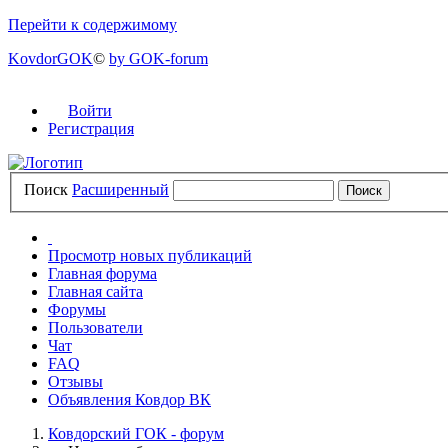
Перейти к содержимому
KovdorGOK
©
by GOK-forum
Войти
Регистрация
Поиск
Расширенный
Просмотр новых публикаций
Главная форума
Главная сайта
Форумы
Пользователи
Чат
FAQ
Отзывы
Объявления Ковдор ВК
Ковдорский ГОК - форум