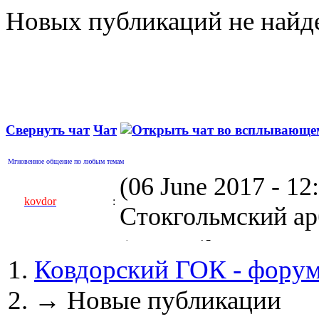
Новых публикаций не найд
Свернуть чат
Чат
Мгновенное общение по любым темам
(06 June 2017 - 1
kovdor
:
Стокгольмский арб
(05 April 2017 - 0
Ковдорский ГОК - фору
kovdor
:
пустили Самойлову
→
Новые публикации
(04 March 2017 - 