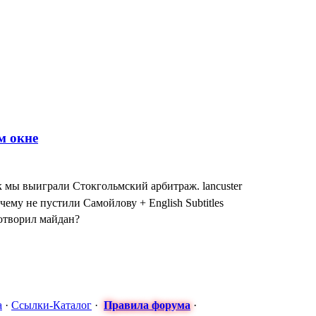
к мы выиграли Стокгольмский арбитраж. lancuster
чему не пустили Самойлову + English Subtitles
сотворил майдан?
: МАСКИ СНЯТЫ! ТУРЧИНОВ ПРИЗНАЛСЯ в госперевороте Н
 Антон - Часы от Турчинова за формирование карательных бата
я оккупация временная" - Порошенко оговорился по Фрейду, оли
а
·
Ссылки-Каталог
·
Правила форума
·
арьера в постоянном уходе