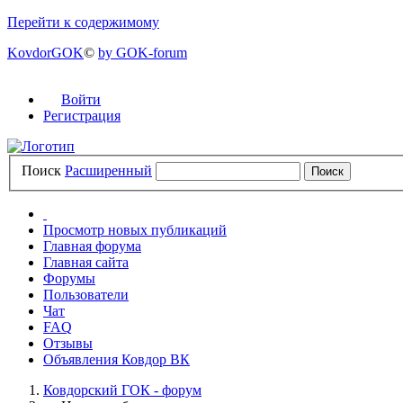
Перейти к содержимому
KovdorGOK
©
by GOK-forum
Войти
Регистрация
Поиск
Расширенный
Просмотр новых публикаций
Главная форума
Главная сайта
Форумы
Пользователи
Чат
FAQ
Отзывы
Объявления Ковдор ВК
Ковдорский ГОК - форум