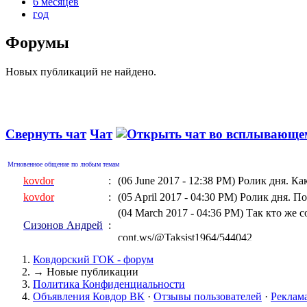
6 месяцев
год
Форумы
Новых публикаций не найдено.
Свернуть чат
Чат
Мгновенное общение по любым темам
kovdor
:
(06 June 2017 - 12:38 PM)
Ролик дня. Ка
kovdor
:
(05 April 2017 - 04:30 PM)
Ролик дня. По
(04 March 2017 - 04:36 PM)
Так кто же 
Сизонов Андрей
:
cont.ws/@Taksist1964/544042
kovdor
:
(04 March 2017 - 01:06 AM)
Ролик дня
Ковдорский ГОК - форум
kovdor
:
(15 February 2017 - 10:32 PM)
Геращенко
→
Новые публикации
Политика Конфиденциальности
kovdor
:
(05 January 2017 - 07:17 PM)
"Украинска
Объявления Ковдор ВК
·
Отзывы пользователей
·
Реклам
kovdor
:
(19 December 2016 - 08:13 PM)
Дороги к