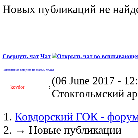
Новых публикаций не найд
Свернуть чат
Чат
Мгновенное общение по любым темам
(06 June 2017 - 1
kovdor
:
Стокгольмский арб
(05 April 2017 - 0
Ковдорский ГОК - фору
kovdor
:
пустили Самойлову
→
Новые публикации
(04 March 2017 - 