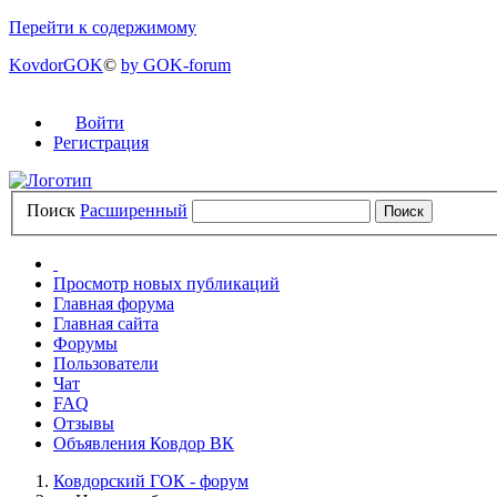
Перейти к содержимому
KovdorGOK
©
by GOK-forum
Войти
Регистрация
Поиск
Расширенный
Просмотр новых публикаций
Главная форума
Главная сайта
Форумы
Пользователи
Чат
FAQ
Отзывы
Объявления Ковдор ВК
Ковдорский ГОК - форум