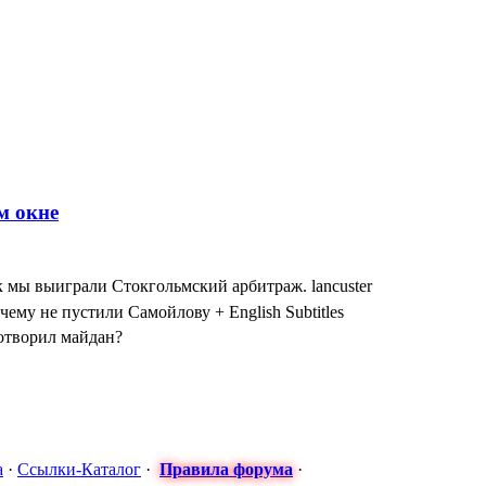
к мы выиграли Стокгольмский арбитраж. lancuster
чему не пустили Самойлову + English Subtitles
сотворил майдан?
: МАСКИ СНЯТЫ! ТУРЧИНОВ ПРИЗНАЛСЯ в госперевороте Н
 Антон - Часы от Турчинова за формирование карательных бата
я оккупация временная" - Порошенко оговорился по Фрейду, оли
а
·
Ссылки-Каталог
·
Правила форума
·
арьера в постоянном уходе