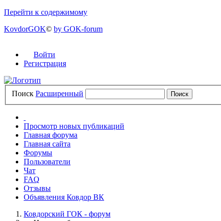
Перейти к содержимому
KovdorGOK
©
by GOK-forum
Войти
Регистрация
Поиск
Расширенный
Просмотр новых публикаций
Главная форума
Главная сайта
Форумы
Пользователи
Чат
FAQ
Отзывы
Объявления Ковдор ВК
Ковдорский ГОК - форум