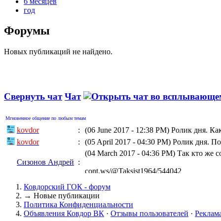
6 месяцев
год
Форумы
Новых публикаций не найдено.
Свернуть чат
Чат
Мгновенное общение по любым темам
kovdor
:
(06 June 2017 - 12:38 PM)
Ролик дня. Ка
kovdor
:
(05 April 2017 - 04:30 PM)
Ролик дня. По
(04 March 2017 - 04:36 PM)
Так кто же 
Сизонов Андрей
:
cont.ws/@Taksist1964/544042
kovdor
:
(04 March 2017 - 01:06 AM)
Ролик дня
Ковдорский ГОК - форум
kovdor
:
(15 February 2017 - 10:32 PM)
Геращенко
→
Новые публикации
Политика Конфиденциальности
kovdor
:
(05 January 2017 - 07:17 PM)
"Украинска
Объявления Ковдор ВК
·
Отзывы пользователей
·
Реклам
kovdor
:
(19 December 2016 - 08:13 PM)
Дороги к