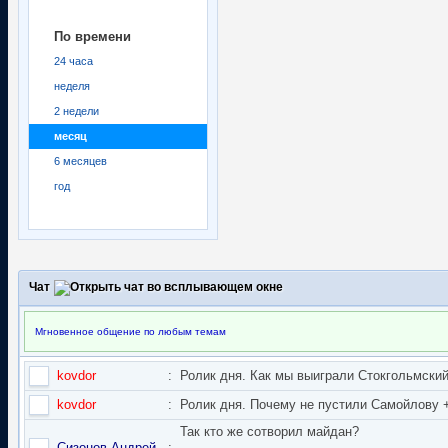
По времени
24 часа
неделя
2 недели
месяц
6 месяцев
год
Чат
Мгновенное общение по любым темам
kovdor
:
Ролик дня. Как мы выиграли Стокгольмский 
kovdor
:
Ролик дня. Почему не пустили Самойлову + 
Так кто же сотворил майдан?
Сизонов Андрей
: