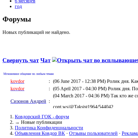
6 месяцев
год
Форумы
Новых публикаций не найдено.
Свернуть чат
Чат
Мгновенное общение по любым темам
kovdor
:
(06 June 2017 - 12:38 PM)
Ролик дня. Ка
kovdor
:
(05 April 2017 - 04:30 PM)
Ролик дня. По
(04 March 2017 - 04:36 PM)
Так кто же 
Сизонов Андрей
:
cont.ws/@Taksist1964/544042
kovdor
:
(04 March 2017 - 01:06 AM)
Ролик дня
Ковдорский ГОК - форум
kovdor
:
(15 February 2017 - 10:32 PM)
Геращенко
→
Новые публикации
Политика Конфиденциальности
kovdor
:
(05 January 2017 - 07:17 PM)
"Украинска
Объявления Ковдор ВК
·
Отзывы пользователей
·
Реклам
kovdor
:
(19 December 2016 - 08:13 PM)
Дороги к