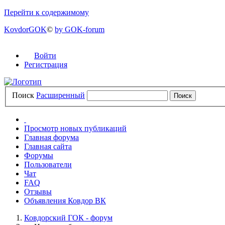
Перейти к содержимому
KovdorGOK
©
by GOK-forum
Войти
Регистрация
Поиск
Расширенный
Просмотр новых публикаций
Главная форума
Главная сайта
Форумы
Пользователи
Чат
FAQ
Отзывы
Объявления Ковдор ВК
Ковдорский ГОК - форум