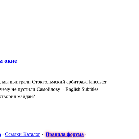
к мы выиграли Стокгольмский арбитраж. lancuster
чему не пустили Самойлову + English Subtitles
сотворил майдан?
: МАСКИ СНЯТЫ! ТУРЧИНОВ ПРИЗНАЛСЯ в госперевороте Н
 Антон - Часы от Турчинова за формирование карательных бата
я оккупация временная" - Порошенко оговорился по Фрейду, оли
а
·
Ссылки-Каталог
·
Правила форума
·
арьера в постоянном уходе