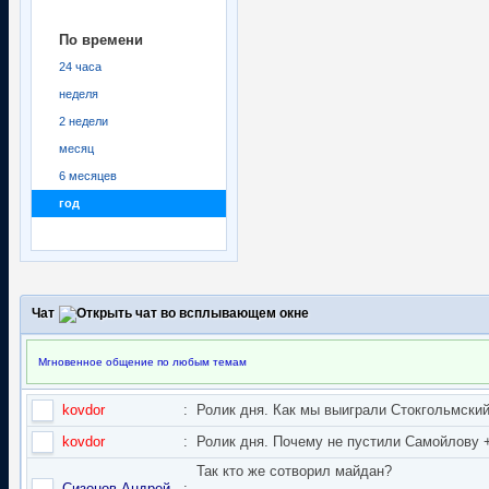
По времени
24 часа
неделя
2 недели
месяц
6 месяцев
год
Чат
Мгновенное общение по любым темам
kovdor
:
Ролик дня. Как мы выиграли Стокгольмский 
kovdor
:
Ролик дня. Почему не пустили Самойлову + 
Так кто же сотворил майдан?
Сизонов Андрей
: