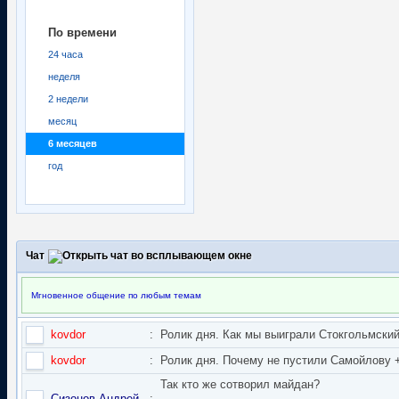
По времени
24 часа
неделя
2 недели
месяц
6 месяцев
год
Чат
Мгновенное общение по любым темам
kovdor
:
Ролик дня. Как мы выиграли Стокгольмский 
kovdor
:
Ролик дня. Почему не пустили Самойлову + 
Так кто же сотворил майдан?
Сизонов Андрей
: