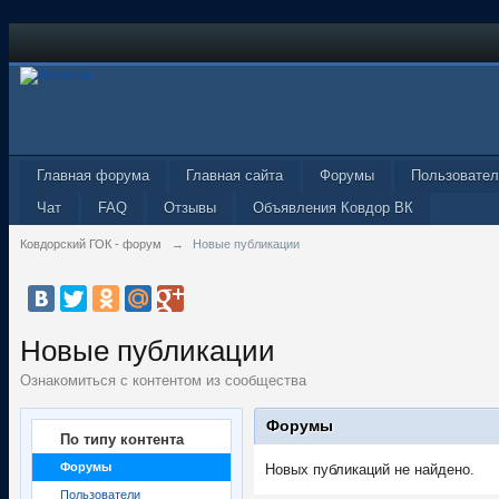
Главная форума
Главная сайта
Форумы
Пользовател
Чат
FAQ
Отзывы
Объявления Ковдор ВК
Ковдорский ГОК - форум
→
Новые публикации
Новые публикации
Ознакомиться с контентом из сообщества
Форумы
По типу контента
Форумы
Новых публикаций не найдено.
Пользователи