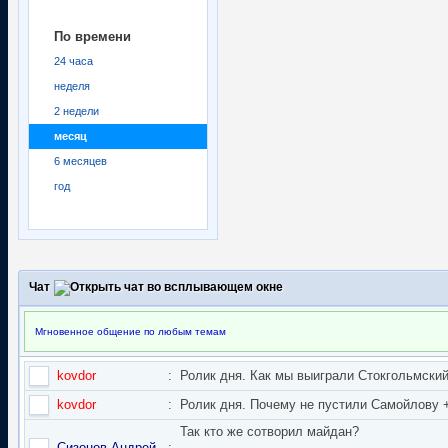
По времени
24 часа
неделя
2 недели
месяц
6 месяцев
год
Чат
Мгновенное общение по любым темам
kovdor
:
Ролик дня. Как мы выиграли Стокгольмский 
kovdor
:
Ролик дня. Почему не пустили Самойлову + 
Так кто же сотворил майдан?
Сизонов Андрей
: