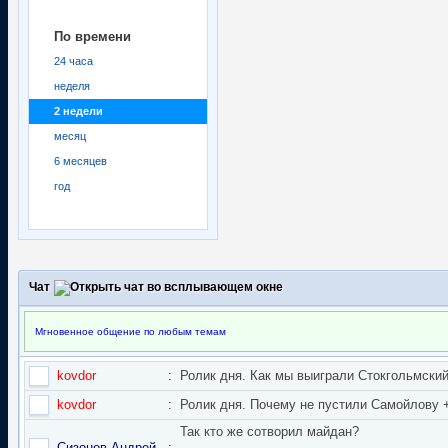
По времени
24 часа
неделя
2 недели
месяц
6 месяцев
год
Чат
Мгновенное общение по любым темам
kovdor
:
Ролик дня. Как мы выиграли Стокгольмский 
kovdor
:
Ролик дня. Почему не пустили Самойлову + 
Так кто же сотворил майдан?
Сизонов Андрей
: