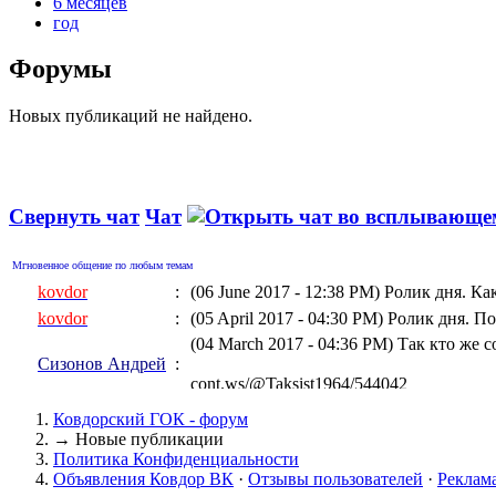
6 месяцев
год
Форумы
Новых публикаций не найдено.
Свернуть чат
Чат
Мгновенное общение по любым темам
kovdor
:
(06 June 2017 - 12:38 PM)
Ролик дня. Ка
kovdor
:
(05 April 2017 - 04:30 PM)
Ролик дня. По
(04 March 2017 - 04:36 PM)
Так кто же 
Сизонов Андрей
:
cont.ws/@Taksist1964/544042
kovdor
:
(04 March 2017 - 01:06 AM)
Ролик дня
Ковдорский ГОК - форум
kovdor
:
(15 February 2017 - 10:32 PM)
Геращенко
→
Новые публикации
Политика Конфиденциальности
kovdor
:
(05 January 2017 - 07:17 PM)
"Украинска
Объявления Ковдор ВК
·
Отзывы пользователей
·
Реклам
kovdor
:
(19 December 2016 - 08:13 PM)
Дороги к