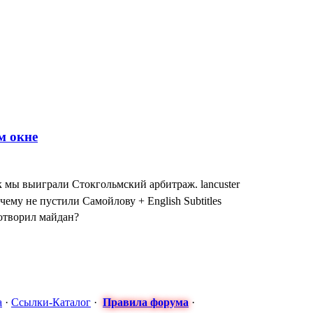
к мы выиграли Стокгольмский арбитраж. lancuster
чему не пустили Самойлову + English Subtitles
сотворил майдан?
: МАСКИ СНЯТЫ! ТУРЧИНОВ ПРИЗНАЛСЯ в госперевороте Н
 Антон - Часы от Турчинова за формирование карательных бата
я оккупация временная" - Порошенко оговорился по Фрейду, оли
а
·
Ссылки-Каталог
·
Правила форума
·
арьера в постоянном уходе