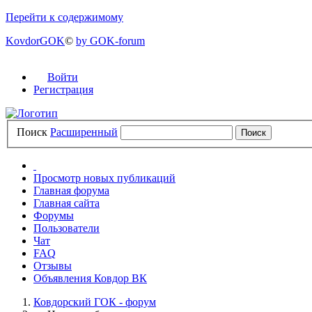
Перейти к содержимому
KovdorGOK
©
by GOK-forum
Войти
Регистрация
Поиск
Расширенный
Просмотр новых публикаций
Главная форума
Главная сайта
Форумы
Пользователи
Чат
FAQ
Отзывы
Объявления Ковдор ВК
Ковдорский ГОК - форум