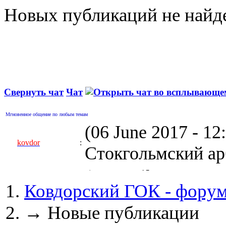
Новых публикаций не найд
Свернуть чат
Чат
Мгновенное общение по любым темам
(06 June 2017 - 1
kovdor
:
Стокгольмский арб
(05 April 2017 - 0
Ковдорский ГОК - фору
kovdor
:
пустили Самойлову
→
Новые публикации
(04 March 2017 - 