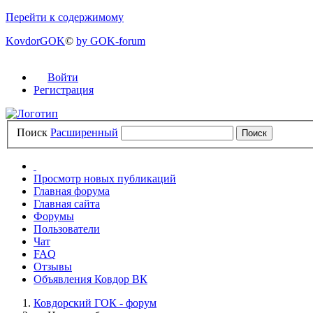
Перейти к содержимому
KovdorGOK
©
by GOK-forum
Войти
Регистрация
Поиск
Расширенный
Просмотр новых публикаций
Главная форума
Главная сайта
Форумы
Пользователи
Чат
FAQ
Отзывы
Объявления Ковдор ВК
Ковдорский ГОК - форум