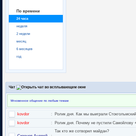
По времени
24 часа
неделя
2 недели
месяц
6 месяцев
год
Чат
Мгновенное общение по любым темам
kovdor
:
Ролик дня. Как мы выиграли Стокгольмский 
kovdor
:
Ролик дня. Почему не пустили Самойлову + 
Так кто же сотворил майдан?
Сизонов Андрей
: